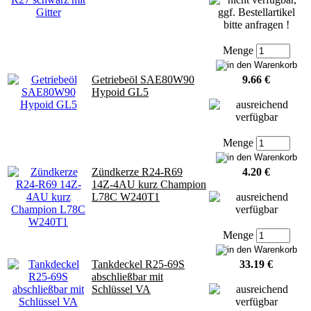
Menge
Getriebeöl SAE80W90
9.66 €
Hypoid GL5
Menge
Zündkerze R24-R69
4.20 €
14Z-4AU kurz Champion
L78C W240T1
Menge
Tankdeckel R25-69S
33.19 €
abschließbar mit
Schlüssel VA