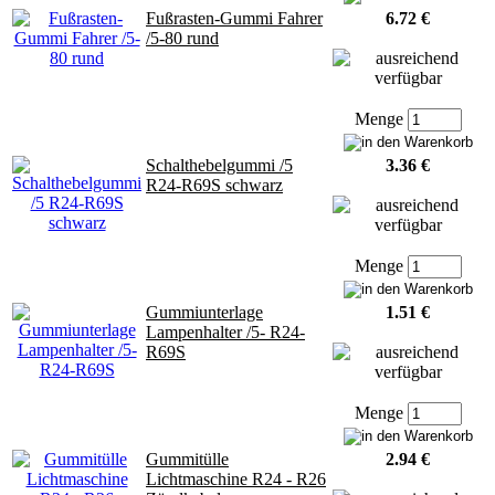
Fußrasten-Gummi Fahrer
6.72 €
/5-80 rund
Menge
Schalthebelgummi /5
3.36 €
R24-R69S schwarz
Menge
Gummiunterlage
1.51 €
Lampenhalter /5- R24-
R69S
Menge
Gummitülle
2.94 €
Lichtmaschine R24 - R26