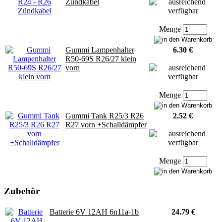
Zündkabel
Menge
Gummi Lampenhalter
6.30 €
R50-69S R26/27 klein
vorn
Menge
Gummi Tank R25/3 R26
2.52 €
R27 vorn +Schalldämpfer
Menge
Zubehör
Batterie 6V 12AH 6n11a-1b
24.79 €