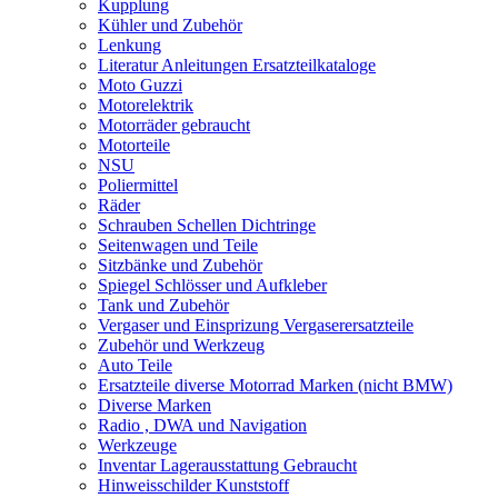
Kupplung
Kühler und Zubehör
Lenkung
Literatur Anleitungen Ersatzteilkataloge
Moto Guzzi
Motorelektrik
Motorräder gebraucht
Motorteile
NSU
Poliermittel
Räder
Schrauben Schellen Dichtringe
Seitenwagen und Teile
Sitzbänke und Zubehör
Spiegel Schlösser und Aufkleber
Tank und Zubehör
Vergaser und Einsprizung Vergaserersatzteile
Zubehör und Werkzeug
Auto Teile
Ersatzteile diverse Motorrad Marken (nicht BMW)
Diverse Marken
Radio , DWA und Navigation
Werkzeuge
Inventar Lagerausstattung Gebraucht
Hinweisschilder Kunststoff