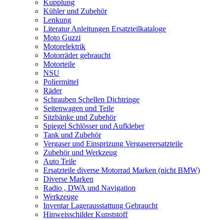
Kupplung
Kühler und Zubehör
Lenkung
Literatur Anleitungen Ersatzteilkataloge
Moto Guzzi
Motorelektrik
Motorräder gebraucht
Motorteile
NSU
Poliermittel
Räder
Schrauben Schellen Dichtringe
Seitenwagen und Teile
Sitzbänke und Zubehör
Spiegel Schlösser und Aufkleber
Tank und Zubehör
Vergaser und Einsprizung Vergaserersatzteile
Zubehör und Werkzeug
Auto Teile
Ersatzteile diverse Motorrad Marken (nicht BMW)
Diverse Marken
Radio , DWA und Navigation
Werkzeuge
Inventar Lagerausstattung Gebraucht
Hinweisschilder Kunststoff