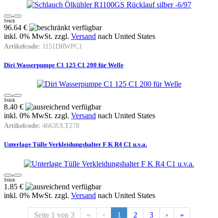
Stück
96.64 €
inkl. 0% MwSt. zzgl.
Versand
nach
United States
Artikelcode:
1151DRWPC1
Diri Wasserpumpe C1 125 C1 200 für Welle
Stück
8.40 €
inkl. 0% MwSt. zzgl.
Versand
nach
United States
Artikelcode:
4663ULT278
Unterlage Tülle Verkleidungshalter F K R4 C1 u.v.a.
Stück
1.85 €
inkl. 0% MwSt. zzgl.
Versand
nach
United States
Seite 1 von 3
«
‹
1
2
3
›
»