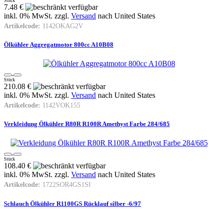
Stück
7.48 €
inkl. 0% MwSt. zzgl.
Versand
nach
United States
Artikelcode:
1142OKAG2V
Ölkühler Aggregatmotor 800cc A10B08
Stück
210.08 €
inkl. 0% MwSt. zzgl.
Versand
nach
United States
Artikelcode:
1142VOK155
Verkleidung Ölkühler R80R R100R Amethyst Farbe 284/685
Stück
108.40 €
inkl. 0% MwSt. zzgl.
Versand
nach
United States
Artikelcode:
1722SOR4GS1SI
Schlauch Ölkühler R1100GS Rücklauf silber -6/97