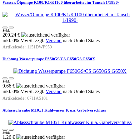
Wasser/Ölpumpe K100/K1/K1100 überarbeitet im Tausch 1/1990-
Stück
209.24 €
inkl. 0% MwSt. zzgl.
Versand
nach
United States
Artikelcode:
1151DWP950
Dichtung Wasserpumpe F650GS/CS G650GS G650X
Stück
9.66 €
inkl. 0% MwSt. zzgl.
Versand
nach
United States
Artikelcode:
0711AS101
Ablassschraube M10x1 Kühlwasser K u.a. Gabelverschluss
Stück
1.26 €