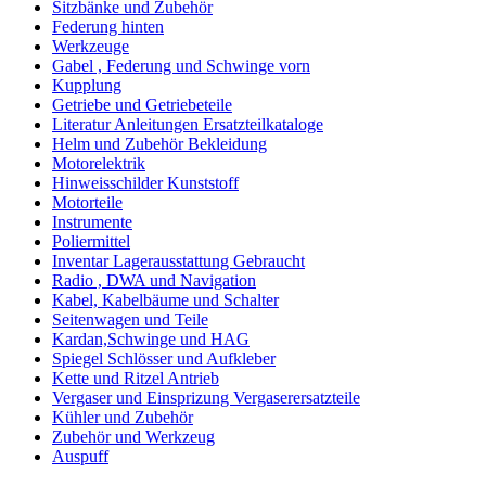
Sitzbänke und Zubehör
Federung hinten
Werkzeuge
Gabel , Federung und Schwinge vorn
Kupplung
Getriebe und Getriebeteile
Literatur Anleitungen Ersatzteilkataloge
Helm und Zubehör Bekleidung
Motorelektrik
Hinweisschilder Kunststoff
Motorteile
Instrumente
Poliermittel
Inventar Lagerausstattung Gebraucht
Radio , DWA und Navigation
Kabel, Kabelbäume und Schalter
Seitenwagen und Teile
Kardan,Schwinge und HAG
Spiegel Schlösser und Aufkleber
Kette und Ritzel Antrieb
Vergaser und Einsprizung Vergaserersatzteile
Kühler und Zubehör
Zubehör und Werkzeug
Auspuff