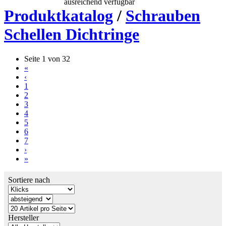
ausreichend verfügbar
Produktkatalog
/
Schrauben
Schellen Dichtringe
Seite 1 von 32
«
‹
1
2
3
4
5
6
7
›
»
Sortiere nach
Hersteller