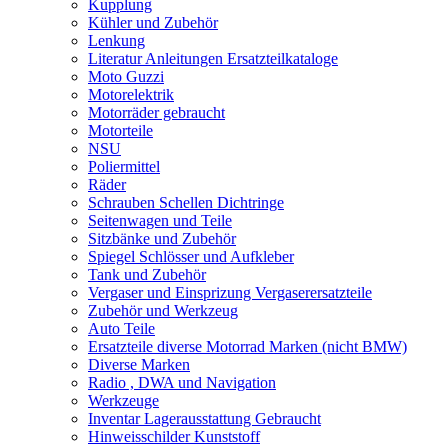
Kupplung
Kühler und Zubehör
Lenkung
Literatur Anleitungen Ersatzteilkataloge
Moto Guzzi
Motorelektrik
Motorräder gebraucht
Motorteile
NSU
Poliermittel
Räder
Schrauben Schellen Dichtringe
Seitenwagen und Teile
Sitzbänke und Zubehör
Spiegel Schlösser und Aufkleber
Tank und Zubehör
Vergaser und Einsprizung Vergaserersatzteile
Zubehör und Werkzeug
Auto Teile
Ersatzteile diverse Motorrad Marken (nicht BMW)
Diverse Marken
Radio , DWA und Navigation
Werkzeuge
Inventar Lagerausstattung Gebraucht
Hinweisschilder Kunststoff