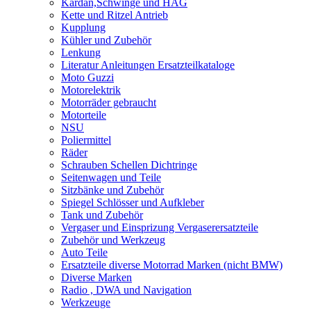
Kardan,Schwinge und HAG
Kette und Ritzel Antrieb
Kupplung
Kühler und Zubehör
Lenkung
Literatur Anleitungen Ersatzteilkataloge
Moto Guzzi
Motorelektrik
Motorräder gebraucht
Motorteile
NSU
Poliermittel
Räder
Schrauben Schellen Dichtringe
Seitenwagen und Teile
Sitzbänke und Zubehör
Spiegel Schlösser und Aufkleber
Tank und Zubehör
Vergaser und Einsprizung Vergaserersatzteile
Zubehör und Werkzeug
Auto Teile
Ersatzteile diverse Motorrad Marken (nicht BMW)
Diverse Marken
Radio , DWA und Navigation
Werkzeuge