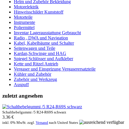
Helm und Zubehör Bekleidung
Motorelektrik
Hinweisschilder Kunststoff
Motorteile
Instrumente
Poliermittel
Inventar Lagerausstattung Gebraucht
Radio , DWA und Navigation
Kabel, Kabelbäume und Schalter
Seitenwagen und Teile
Kardan,Schwinge und HAG
Spiegel Schlösser und Aufkleber
Kette und Ritzel Antrieb
Vergaser und Einsprizung Vergaserersatzteile
Kühler und Zubehör
Zubehör und Werkzeug
Auspuff
zuletzt angesehen
Schalthebelgummi /5 R24-R69S schwarz
3.36 €
inkl. 0% MwSt. zzgl.
Versand
nach
United States