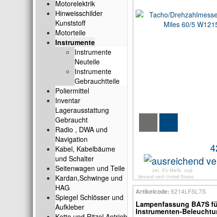
Motorelektrik
Hinweisschilder
Kunststoff
Motorteile
Instrumente
Instrumente
Neuteile
Instrumente
Gebrauchtteile
Poliermittel
Inventar
Lagerausstattung
Gebraucht
Radio , DWA und
Navigation
4
Kabel, Kabelbäume
und Schalter
Seitenwagen und Teile
inkl. 0% MwSt. zzgl.
Versand
nach
United States
Kardan,Schwinge und
HAG
6214LFSL7S
Artikelcode:
Spiegel Schlösser und
Lampenfassung BA7S fü
Aufkleber
Instrumenten-Beleucht
Kette und Ritzel Antrieb