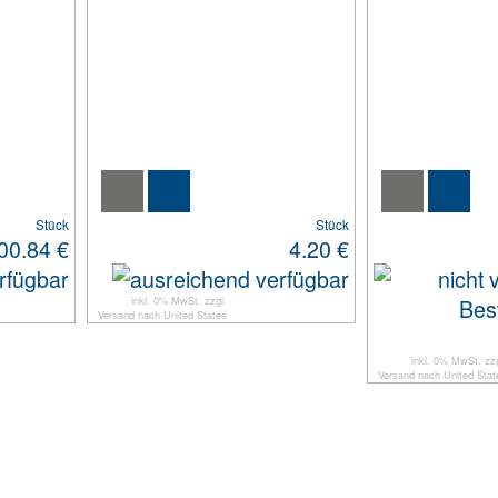
Stück
Stück
00.84 €
4.20 €
inkl. 0% MwSt. zzgl.
Versand
nach
United States
inkl. 0% MwSt. zzg
Versand
nach
United Stat