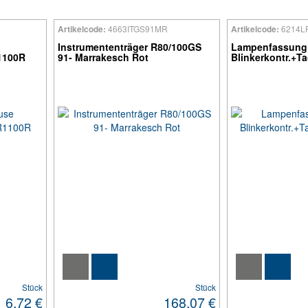
4663ITGS91MR
6214L
Artikelcode:
Artikelcode:
Instrumententräger R80/100GS
Lampenfassung
R1100R
91- Marrakesch Rot
Blinkerkontr.+T
Stück
Stück
6.72 €
168.07 €