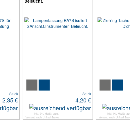
Beleucht.
Stück
Stück
2.35 €
4.20 €
inkl. 0% MwSt. zzgl.
inkl. 0% MwSt. zzg
Versand
nach
United States
Versand
nach
United Stat