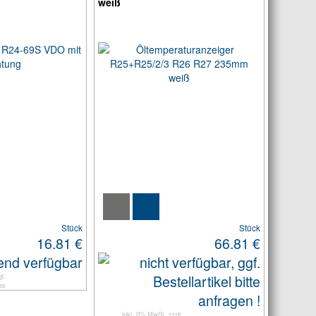
weiß
Stück
Stück
16.81 €
66.81 €
l.
es
inkl. 0% MwSt. zzgl.