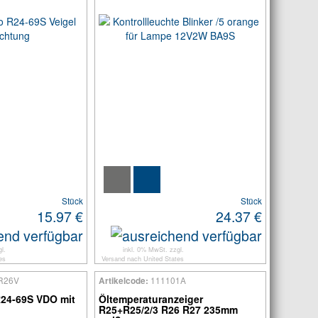
Stück
Stück
15.97 €
24.37 €
l.
inkl. 0% MwSt. zzgl.
es
Versand
nach
United States
R26V
111101A
Artikelcode:
R24-69S VDO mit
Öltemperaturanzeiger
R25+R25/2/3 R26 R27 235mm