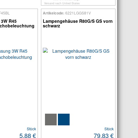
Versand
nach
United States
F45BL
6221LGGS81V
Artikelcode:
 3W R45
Lampengehäuse R80G/S GS vorn
achobeleuchtung
schwarz
Stück
Stück
5.88 €
79.83 €