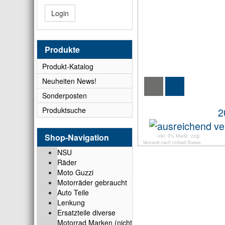
Login
Produkte
Produkt-Katalog
Neuheiten News!
Sonderposten
2
Produktsuche
Shop-Navigation
inkl. 0% MwSt. zzgl.
Versand
nach
United States
NSU
Räder
Moto Guzzi
Motorräder gebraucht
Auto Teile
Lenkung
Ersatzteile diverse
Motorrad Marken (nicht