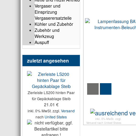
Vergaser und
Einsprizung
Vergaserersatzteile
Kühler und Zubehör
Zubehör und
Werkzeug
Auspuff
zuletzt angesehen
Zierleiste LS200 hinten Paar
für Gepäckablage Steib
21.01 €
inkl. 0% MwSt. zzgl.
Versand
nach
United States
inkl. 0% MwSt. zzgl.
Versand
nach
United States