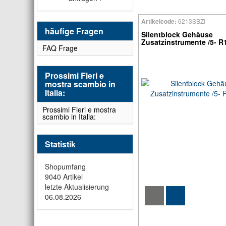
6213SBZI
Artikelcode:
häufige Fragen
Silentblock Gehäuse
Zusatzinstrumente /5- 
FAQ Frage
Prossimi Fieri e
mostra scambio in
Italia:
Prossimi Fieri e mostra
scambio in Italia:
Statistik
Shopumfang
9040 Artikel
letzte Aktualisierung
06.08.2026