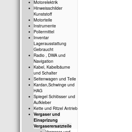
Motorelektrik
Hinweisschilder
Kunststoff
Motorteile
Instrumente
Poliermittel
Inventar
Lagerausstattung
Gebraucht
Radio , DWA und
Navigation
Kabel, Kabelbäume
und Schalter
Seitenwagen und Teile
Kardan,Schwinge und
HAG
Spiegel Schlösser und
Aufkleber
Kette und Ritzel Antrieb
Vergaser und
Einsprizung
Vergaserersatzteile
Vergaser und