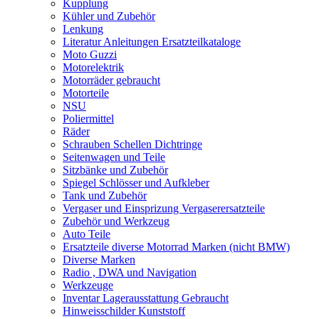
Kupplung
Kühler und Zubehör
Lenkung
Literatur Anleitungen Ersatzteilkataloge
Moto Guzzi
Motorelektrik
Motorräder gebraucht
Motorteile
NSU
Poliermittel
Räder
Schrauben Schellen Dichtringe
Seitenwagen und Teile
Sitzbänke und Zubehör
Spiegel Schlösser und Aufkleber
Tank und Zubehör
Vergaser und Einsprizung Vergaserersatzteile
Zubehör und Werkzeug
Auto Teile
Ersatzteile diverse Motorrad Marken (nicht BMW)
Diverse Marken
Radio , DWA und Navigation
Werkzeuge
Inventar Lagerausstattung Gebraucht
Hinweisschilder Kunststoff