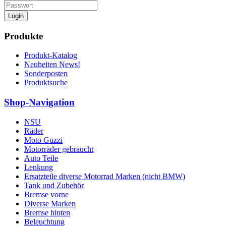
Login
Produkte
Produkt-Katalog
Neuheiten News!
Sonderposten
Produktsuche
Shop-Navigation
NSU
Räder
Moto Guzzi
Motorräder gebraucht
Auto Teile
Lenkung
Ersatzteile diverse Motorrad Marken (nicht BMW)
Tank und Zubehör
Bremse vorne
Diverse Marken
Bremse hinten
Beleuchtung