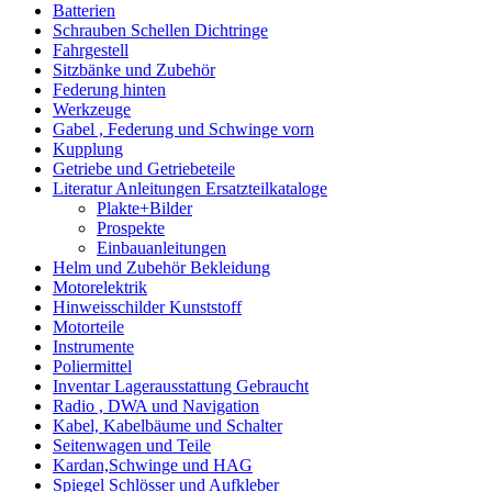
Batterien
Schrauben Schellen Dichtringe
Fahrgestell
Sitzbänke und Zubehör
Federung hinten
Werkzeuge
Gabel , Federung und Schwinge vorn
Kupplung
Getriebe und Getriebeteile
Literatur Anleitungen Ersatzteilkataloge
Plakte+Bilder
Prospekte
Einbauanleitungen
Helm und Zubehör Bekleidung
Motorelektrik
Hinweisschilder Kunststoff
Motorteile
Instrumente
Poliermittel
Inventar Lagerausstattung Gebraucht
Radio , DWA und Navigation
Kabel, Kabelbäume und Schalter
Seitenwagen und Teile
Kardan,Schwinge und HAG
Spiegel Schlösser und Aufkleber