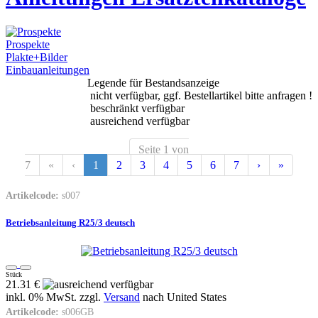
Prospekte
Plakte+Bilder
Einbauanleitungen
Legende für Bestandsanzeige
nicht verfügbar, ggf. Bestellartikel bitte anfragen !
beschränkt verfügbar
ausreichend verfügbar
Seite 1 von
7
«
‹
1
2
3
4
5
6
7
›
»
Artikelcode:
s007
Betriebsanleitung R25/3 deutsch
Stück
21.31 €
inkl. 0% MwSt. zzgl.
Versand
nach
United States
Artikelcode:
s006GB