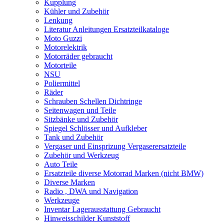
Kupplung
Kühler und Zubehör
Lenkung
Literatur Anleitungen Ersatzteilkataloge
Moto Guzzi
Motorelektrik
Motorräder gebraucht
Motorteile
NSU
Poliermittel
Räder
Schrauben Schellen Dichtringe
Seitenwagen und Teile
Sitzbänke und Zubehör
Spiegel Schlösser und Aufkleber
Tank und Zubehör
Vergaser und Einsprizung Vergaserersatzteile
Zubehör und Werkzeug
Auto Teile
Ersatzteile diverse Motorrad Marken (nicht BMW)
Diverse Marken
Radio , DWA und Navigation
Werkzeuge
Inventar Lagerausstattung Gebraucht
Hinweisschilder Kunststoff