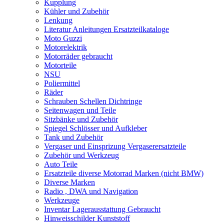
Kupplung
Kühler und Zubehör
Lenkung
Literatur Anleitungen Ersatzteilkataloge
Moto Guzzi
Motorelektrik
Motorräder gebraucht
Motorteile
NSU
Poliermittel
Räder
Schrauben Schellen Dichtringe
Seitenwagen und Teile
Sitzbänke und Zubehör
Spiegel Schlösser und Aufkleber
Tank und Zubehör
Vergaser und Einsprizung Vergaserersatzteile
Zubehör und Werkzeug
Auto Teile
Ersatzteile diverse Motorrad Marken (nicht BMW)
Diverse Marken
Radio , DWA und Navigation
Werkzeuge
Inventar Lagerausstattung Gebraucht
Hinweisschilder Kunststoff