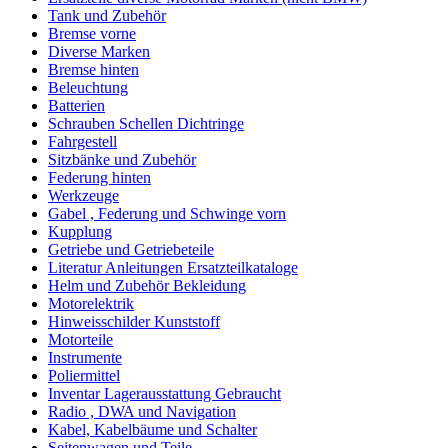
Tank und Zubehör
Bremse vorne
Diverse Marken
Bremse hinten
Beleuchtung
Batterien
Schrauben Schellen Dichtringe
Fahrgestell
Sitzbänke und Zubehör
Federung hinten
Werkzeuge
Gabel , Federung und Schwinge vorn
Kupplung
Getriebe und Getriebeteile
Literatur Anleitungen Ersatzteilkataloge
Helm und Zubehör Bekleidung
Motorelektrik
Hinweisschilder Kunststoff
Motorteile
Instrumente
Poliermittel
Inventar Lagerausstattung Gebraucht
Radio , DWA und Navigation
Kabel, Kabelbäume und Schalter
Seitenwagen und Teile