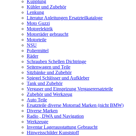
Kupplung
Kühler und Zubehör
Lenkung
Literatur Anleitungen Ersatzteilkataloge
Moto Guzzi
Motorelektrik
Motorräder gebraucht
Motorteile
NSU
Poliermittel
Räder
Schrauben Schellen Dichtringe
Seitenwagen und Teile
Sitzbänke und Zubehör
Spiegel Schlösser und Aufkleber
Tank und Zubehör
Vergaser und Einsprizung Vergaserersatzteile
Zubehör und Werkzeug
Auto Teile
Ersatzteile diverse Motorrad Marken (nicht BMW)
Diverse Marken
Radio , DWA und Navigation
Werkzeuge
Inventar Lagerausstattung Gebraucht
Hinweisschilder Kunststoff