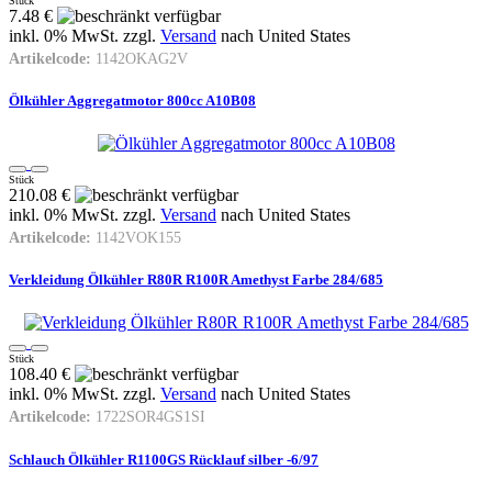
Stück
7.48 €
inkl. 0% MwSt. zzgl.
Versand
nach
United States
Artikelcode:
1142OKAG2V
Ölkühler Aggregatmotor 800cc A10B08
Stück
210.08 €
inkl. 0% MwSt. zzgl.
Versand
nach
United States
Artikelcode:
1142VOK155
Verkleidung Ölkühler R80R R100R Amethyst Farbe 284/685
Stück
108.40 €
inkl. 0% MwSt. zzgl.
Versand
nach
United States
Artikelcode:
1722SOR4GS1SI
Schlauch Ölkühler R1100GS Rücklauf silber -6/97