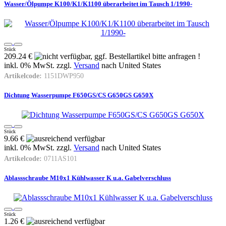
Wasser/Ölpumpe K100/K1/K1100 überarbeitet im Tausch 1/1990-
Stück
209.24 €
inkl. 0% MwSt. zzgl.
Versand
nach
United States
Artikelcode:
1151DWP950
Dichtung Wasserpumpe F650GS/CS G650GS G650X
Stück
9.66 €
inkl. 0% MwSt. zzgl.
Versand
nach
United States
Artikelcode:
0711AS101
Ablassschraube M10x1 Kühlwasser K u.a. Gabelverschluss
Stück
1.26 €