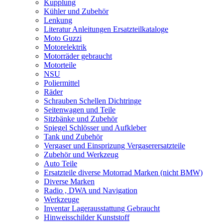
Kupplung
Kühler und Zubehör
Lenkung
Literatur Anleitungen Ersatzteilkataloge
Moto Guzzi
Motorelektrik
Motorräder gebraucht
Motorteile
NSU
Poliermittel
Räder
Schrauben Schellen Dichtringe
Seitenwagen und Teile
Sitzbänke und Zubehör
Spiegel Schlösser und Aufkleber
Tank und Zubehör
Vergaser und Einsprizung Vergaserersatzteile
Zubehör und Werkzeug
Auto Teile
Ersatzteile diverse Motorrad Marken (nicht BMW)
Diverse Marken
Radio , DWA und Navigation
Werkzeuge
Inventar Lagerausstattung Gebraucht
Hinweisschilder Kunststoff