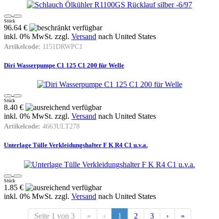
Stück
96.64 €
inkl. 0% MwSt. zzgl.
Versand
nach
United States
Artikelcode:
1151DRWPC1
Diri Wasserpumpe C1 125 C1 200 für Welle
Stück
8.40 €
inkl. 0% MwSt. zzgl.
Versand
nach
United States
Artikelcode:
4663ULT278
Unterlage Tülle Verkleidungshalter F K R4 C1 u.v.a.
Stück
1.85 €
inkl. 0% MwSt. zzgl.
Versand
nach
United States
Seite 1 von 3
«
‹
1
2
3
›
»