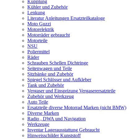
Kupplung
Kühler und Zubehör
Lenkung
Literatur Anleitungen Ersatzteilkataloge
Moto Guzzi
Motorelektrik
Motorräder gebraucht
Motorteile
NSU
Poliermittel
Räder
Schrauben Schellen Dichtringe
Seitenwagen und Teile
Sitzbänke und Zubehör
Spiegel Schlösser und Aufkleber
Tank und Zubehör
Vergaser und Einsprizung Vergaserersatzteile
Zubehör und Werkzeug
Auto Teile
Ersatzteile diverse Motorrad Marken (nicht BMW)
Diverse Marken
Radio , DWA und Navigation
Werkzeuge
Inventar Lagerausstattung Gebraucht
Hinweisschilder Kunststoff