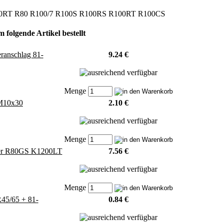
 R80RT R80 R100/7 R100S R100RS R100RT R100CS
 folgende Artikel bestellt
ranschlag 81-
9.24 €
Menge
 M10x30
2.10 €
Menge
nder R80GS K1200LT
7.56 €
Menge
R45/65 + 81-
0.84 €