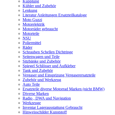
Kupplung
Kühler und Zubehör
Lenkung
Literatur Anleitungen Ersatzteilkataloge
Moto Guzzi
Motorelektrik
Motorräder gebraucht
Motorteile
NSU
Poliermittel
Räder
Schrauben Schellen Dichtringe
Seitenwagen und Teile
Sitzbänke und Zubehör
Spiegel Schlösser und Aufkleber
Tank und Zubehör
Vergaser und Einsprizung Vergaserersatzteile
Zubehör und Werkzeug
Auto Teile
Ersatzteile diverse Motorrad Marken (nicht BMW)
Diverse Marken
Radio , DWA und Navigation
Werkzeuge
Inventar Lagerausstattung Gebraucht
Hinweisschilder Kunststoff