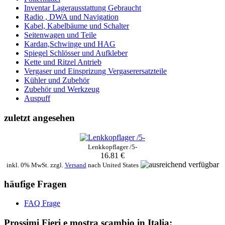
Inventar Lagerausstattung Gebraucht
Radio , DWA und Navigation
Kabel, Kabelbäume und Schalter
Seitenwagen und Teile
Kardan,Schwinge und HAG
Spiegel Schlösser und Aufkleber
Kette und Ritzel Antrieb
Vergaser und Einsprizung Vergaserersatzteile
Kühler und Zubehör
Zubehör und Werkzeug
Auspuff
zuletzt angesehen
Lenkkopflager /5-
16.81 €
inkl. 0% MwSt. zzgl.
Versand
nach
United States
häufige Fragen
FAQ Frage
Prossimi Fieri e mostra scambio in Italia: