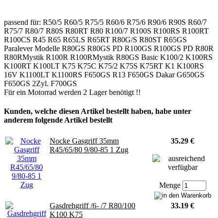
passend für: R50/5 R60/5 R75/5 R60/6 R75/6 R90/6 R90S R60/7
R75/7 R80/7 R80S R80RT R80 R100/7 R100S R100RS R100RT
R100CS R45 R65 R65LS R65RT R80G/S R80ST R65GS
Paralever Modelle R80GS R80GS PD R100GS R100GS PD R80R
R80RMystik R100R R100RMystik R80GS Basic K100/2 K100RS
K100RT K100LT K75 K75C K75/2 K75S K75RT K1 K100RS
16V K1100LT K1100RS F650GS R13 F650GS Dakar G650GS
F650GS 2Zyl. F700GS
Für ein Motorrad werden 2 Lager benötigt !!
Kunden, welche diesen Artikel bestellt haben, habe unter
anderem folgende Artikel bestellt
Nocke Gasgriff 35mm
35.29 €
R45/65/80 9/80-85 1 Zug
Menge
Gasdrehgriff /6- /7 R80/100
33.19 €
K100 K75