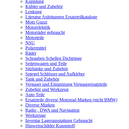
Kupplung
Kühler und Zubehör
Lenkung
Literatur Anleitungen Ersatzteilkataloge
Moto Guzzi
Motorelektrik
Motorräder gebraucht
Motorteile
NSU
Poliermittel
Räder
Schrauben Schellen Dichtringe
Seitenwagen und Teile
Sitzbänke und Zubehör
Spiegel Schlösser und Aufkleber
Tank und Zubehör
Vergaser und Einsprizung Vergaserersatzteile
Zubehör und Werkzeug
Auto Teile
Ersatzteile diverse Motorrad Marken (nicht BMW)
Diverse Marken
Radio , DWA und Navigation
Werkzeuge
Inventar Lagerausstattung Gebraucht
Hinweisschilder Kunststoff