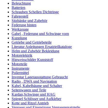
Beleuchtung
Batterien
Schrauben Schellen Dichtringe
Fahrgestell
Sitzbänke und Zubehör
Federung hinten
Werkzeuge
Gabel , Federung und Schwinge vorn
Kupplung
Getriebe und Getriebeteile
Literatur Anleitungen Ersatzteilkataloge
Helm und Zubehör Bekleidung
Motorelektrik
Hinweisschilder Kunststoff
Motorteile
Instrumente
Poliermittel
Inventar Lagerausstattung Gebraucht
Radio , DWA und Navigation
Kabel, Kabelbäume und Schalter
Seitenwagen und Teile
Kardan,Schwinge und HAG
Spiegel Schlösser und Aufkleber
Kette und Ritzel Antrieb
Vergaser und Einsprizung Vergaserersatzteile