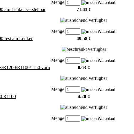
Menge
 am Lenker verstellbar
71.43 €
Menge
 fest am Lenker
49.58 €
Menge
RS/R1200/R1100/1150 vorn
0.63 €
Menge
00 R1100
4.20 €
Menge