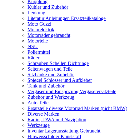
Kupplung
Kühler und Zubehör
Lenkung
Literatur Anleitungen Ersatzteilkataloge
Moto Guzzi
Motorelektrik
Motorräder gebraucht
Motorteile
NSU
Poliermittel
Räder
Schrauben Schellen Dichtringe
Seitenwagen und Teile
Sitzbänke und Zubehör
Spiegel Schlösser und Aufkleber
Tank und Zubehör
Vergaser und Einsprizung Vergaserersatzteile
Zubehör und Werkzeug
Auto Teile
Ersatzteile diverse Motorrad Marken (nicht BMW)
Diverse Marken
Radio , DWA und Navigation
Werkzeuge
Inventar Lagerausstattung Gebraucht
Hinweisschilder Kunststoff