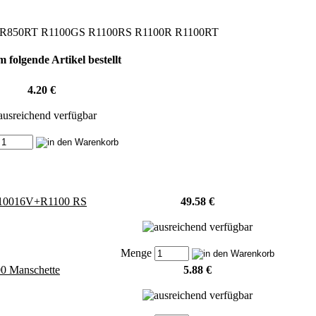
S R850RT R1100GS R1100RS R1100R R1100RT
 folgende Artikel bestellt
4.20 €
K10016V+R1100 RS
49.58 €
Menge
0 Manschette
5.88 €