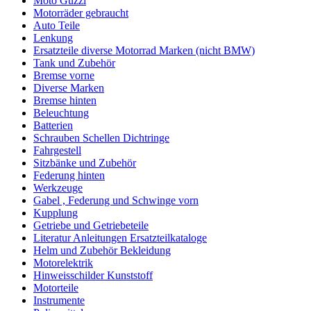
Moto Guzzi
Motorräder gebraucht
Auto Teile
Lenkung
Ersatzteile diverse Motorrad Marken (nicht BMW)
Tank und Zubehör
Bremse vorne
Diverse Marken
Bremse hinten
Beleuchtung
Batterien
Schrauben Schellen Dichtringe
Fahrgestell
Sitzbänke und Zubehör
Federung hinten
Werkzeuge
Gabel , Federung und Schwinge vorn
Kupplung
Getriebe und Getriebeteile
Literatur Anleitungen Ersatzteilkataloge
Helm und Zubehör Bekleidung
Motorelektrik
Hinweisschilder Kunststoff
Motorteile
Instrumente