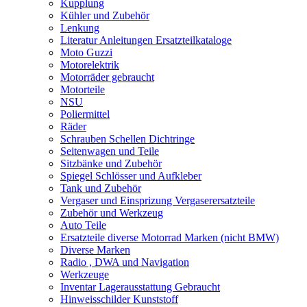
Kupplung
Kühler und Zubehör
Lenkung
Literatur Anleitungen Ersatzteilkataloge
Moto Guzzi
Motorelektrik
Motorräder gebraucht
Motorteile
NSU
Poliermittel
Räder
Schrauben Schellen Dichtringe
Seitenwagen und Teile
Sitzbänke und Zubehör
Spiegel Schlösser und Aufkleber
Tank und Zubehör
Vergaser und Einsprizung Vergaserersatzteile
Zubehör und Werkzeug
Auto Teile
Ersatzteile diverse Motorrad Marken (nicht BMW)
Diverse Marken
Radio , DWA und Navigation
Werkzeuge
Inventar Lagerausstattung Gebraucht
Hinweisschilder Kunststoff