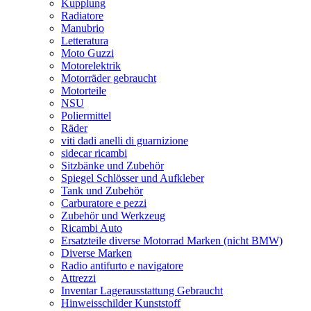
Kupplung
Radiatore
Manubrio
Letteratura
Moto Guzzi
Motorelektrik
Motorräder gebraucht
Motorteile
NSU
Poliermittel
Räder
viti dadi anelli di guarnizione
sidecar ricambi
Sitzbänke und Zubehör
Spiegel Schlösser und Aufkleber
Tank und Zubehör
Carburatore e pezzi
Zubehör und Werkzeug
Ricambi Auto
Ersatzteile diverse Motorrad Marken (nicht BMW)
Diverse Marken
Radio antifurto e navigatore
Attrezzi
Inventar Lagerausstattung Gebraucht
Hinweisschilder Kunststoff