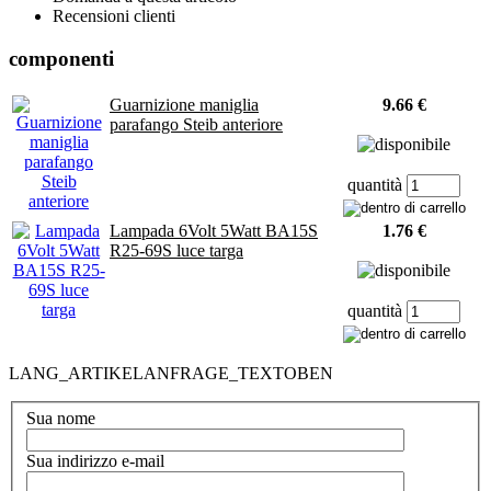
Recensioni clienti
componenti
Guarnizione maniglia
9.66 €
parafango Steib anteriore
quantità
Lampada 6Volt 5Watt BA15S
1.76 €
R25-69S luce targa
quantità
LANG_ARTIKELANFRAGE_TEXTOBEN
Sua nome
Sua indirizzo e-mail