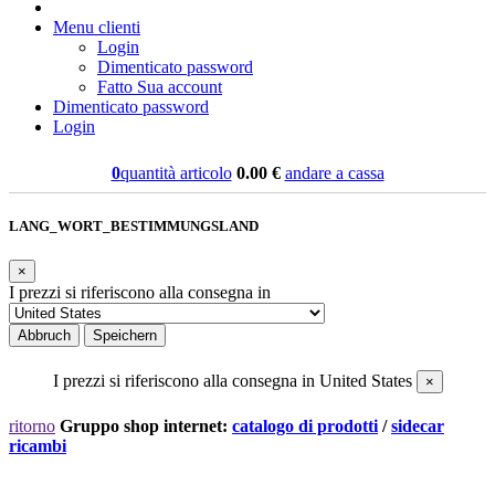
Menu clienti
Login
Dimenticato password
Fatto Sua account
Dimenticato password
Login
0
quantità articolo
0.00
€
andare a cassa
LANG_WORT_BESTIMMUNGSLAND
×
I prezzi si riferiscono alla consegna in
Abbruch
Speichern
I prezzi si riferiscono alla consegna in
United States
×
ritorno
Gruppo shop internet:
catalogo di prodotti
/
sidecar
ricambi