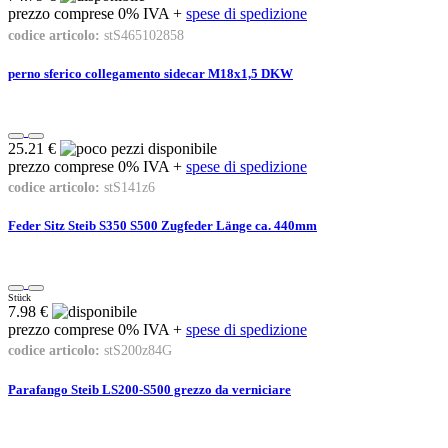
prezzo comprese 0% IVA +
spese di spedizione
codice articolo:
stS465102858
perno sferico collegamento sidecar M18x1,5 DKW
25.21 €
prezzo comprese 0% IVA +
spese di spedizione
codice articolo:
stS141z6
Feder Sitz Steib S350 S500 Zugfeder Länge ca. 440mm
Stück
7.98 €
prezzo comprese 0% IVA +
spese di spedizione
codice articolo:
stS200z84G
Parafango Steib LS200-S500 grezzo da verniciare