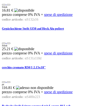
Stück
16.81 €
prezzo comprese 0% IVA +
spese di spedizione
codice articolo:
stS132z16
Gepäckschiene Steib S350 auf Heck Alu poliert
Stück
25.21 €
prezzo comprese 0% IVA +
spese di spedizione
codice articolo:
stS131z118d
cerchio cromato R50/1 2.15x18"
pz
116.81 €
prezzo comprese 0% IVA +
spese di spedizione
codice articolo:
stS400z223
Radnabe Steib Seitenwagenrad mit Lagern 40 Loch