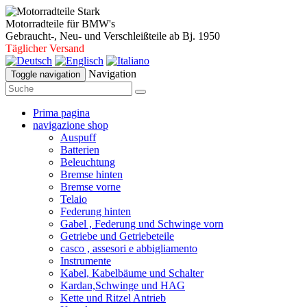
Motorradteile für BMW's
Gebraucht-, Neu- und Verschleißteile ab Bj. 1950
Täglicher Versand
Navigation
Toggle navigation
Prima pagina
navigazione shop
Auspuff
Batterien
Beleuchtung
Bremse hinten
Bremse vorne
Telaio
Federung hinten
Gabel , Federung und Schwinge vorn
Getriebe und Getriebeteile
casco , assesori e abbigliamento
Instrumente
Kabel, Kabelbäume und Schalter
Kardan,Schwinge und HAG
Kette und Ritzel Antrieb