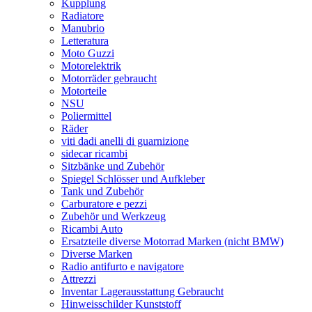
Kupplung
Radiatore
Manubrio
Letteratura
Moto Guzzi
Motorelektrik
Motorräder gebraucht
Motorteile
NSU
Poliermittel
Räder
viti dadi anelli di guarnizione
sidecar ricambi
Sitzbänke und Zubehör
Spiegel Schlösser und Aufkleber
Tank und Zubehör
Carburatore e pezzi
Zubehör und Werkzeug
Ricambi Auto
Ersatzteile diverse Motorrad Marken (nicht BMW)
Diverse Marken
Radio antifurto e navigatore
Attrezzi
Inventar Lagerausstattung Gebraucht
Hinweisschilder Kunststoff