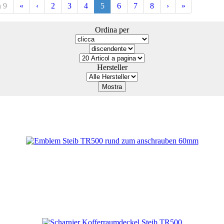
n 9
«
‹
2
3
4
5
6
7
8
›
»
Ordina per
Hersteller