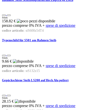
Stück
158.82 €
prezzo comprese 0% IVA +
spese di spedizione
codice articolo:
stS600z54T4
Typenschild für S501 am Rahmen Steib
Stück
9.66 €
prezzo comprese 0% IVA +
spese di spedizione
codice articolo:
stS132z15
Gepäckschiene Steib LS200 auf Heck Alu poliert
Stück
28.15 €
prezzo comprese 0% IVA +
spese di spedizione