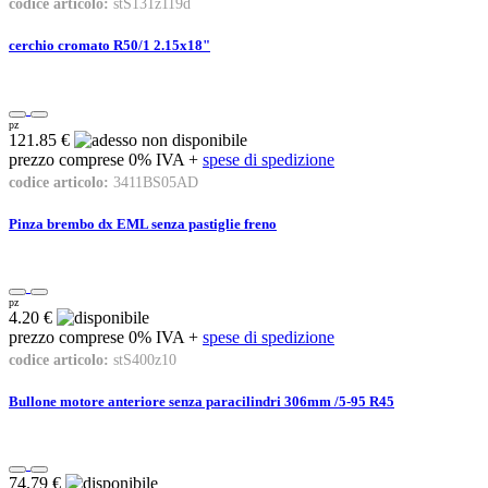
codice articolo:
stS131z119d
cerchio cromato R50/1 2.15x18"
pz
121.85 €
prezzo comprese 0% IVA +
spese di spedizione
codice articolo:
3411BS05AD
Pinza brembo dx EML senza pastiglie freno
pz
4.20 €
prezzo comprese 0% IVA +
spese di spedizione
codice articolo:
stS400z10
Bullone motore anteriore senza paracilindri 306mm /5-95 R45
74.79 €