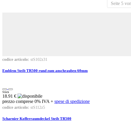
Seite 5 vo
codice articolo:
stS102z31
Emblem Steib TR500 rund zum anschrauben 60mm
Stück
18.91 €
prezzo comprese 0% IVA +
spese di spedizione
codice articolo:
stS112z5
Scharnier Kofferraumdeckel Steib TR500